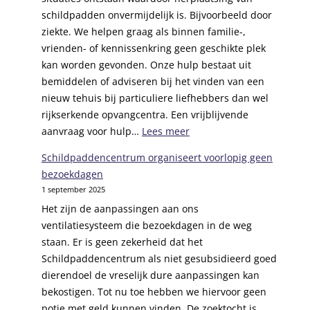
r
schildpadden onvermijdelijk is. Bijvoorbeeld door
l
ziekte. We helpen graag als binnen familie-,
e
vrienden- of kennissenkring geen geschikte plek
g
kan worden gevonden. Onze hulp bestaat uit
e
bemiddelen of adviseren bij het vinden van een
c
nieuw tehuis bij particuliere liefhebbers dan wel
a
rijkserkende opvangcentra. Een vrijblijvende
r
:
aanvraag voor hulp…
Lees meer
t
H
r
Schildpaddencentrum organiseert voorlopig geen
u
i
bezoekdagen
l
d
1 september 2025
p
g
Het zijn de aanpassingen aan ons
b
e
ventilatiesysteem die bezoekdagen in de weg
i
s
staan. Er is geen zekerheid dat het
j
i
Schildpaddencentrum als niet gesubsidieerd goed
h
n
dierendoel de vreselijk dure aanpassingen kan
e
e
bekostigen. Tot nu toe hebben we hiervoor geen
r
n
potje met geld kunnen vinden. De zoektocht is