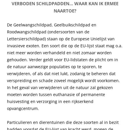
t
VERBODEN SCHILDPADDEN… WAAR KAN IK ERMEE
a
d
s
r
NAARTOE?
d
e
t
u
d
n
e
m
e
De Geelwangschildpad, Geelbuikschildpad en
v
K
o
n
Roodwangschildpad (ondersoorten van de
a
l
r
Lettersierschildpad) staan op de Europese Unielijst van
n
a
g
invasieve exoten. Een soort die op de EU-lijst staat mag o.a.
h
n
a
niet meer worden verhandeld en niet zomaar worden
e
t
n
gehouden. Verder geldt voor EU-lidstaten de plicht om in
t
K
i
de natuur aanwezige populaties op te sporen, te
S
o
s
verwijderen, of als dat niet lukt, zodanig te beheren dat
c
r
e
verspreiding en schade zoveel mogelijk wordt voorkomen.
h
t
e
In het geval van verwijderen uit de natuur zal gekozen
i
i
r
moeten worden tussen euthanasie of permanente
l
n
t
huisvesting en verzorging in een rijkserkend
d
g
v
opvangcentrum.
p
b
o
a
i
o
Particulieren en dierentuinen die deze soorten al in bezit
d
j
r
hadden voordat de EU-lijst van kracht werd, mogen de