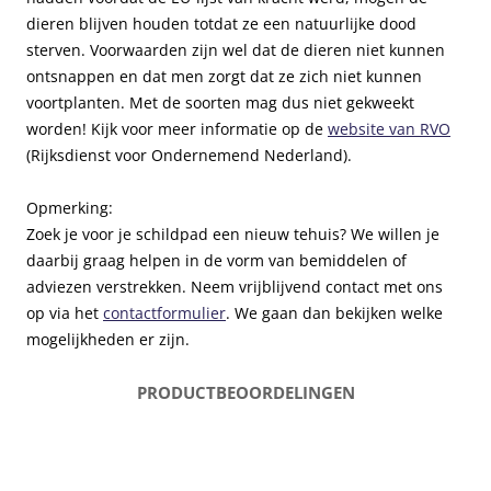
d
W
l
dieren blijven houden totdat ze een natuurlijke dood
e
i
o
sterven. Voorwaarden zijn wel dat de dieren niet kunnen
n
n
p
ontsnappen en dat men zorgt dat ze zich niet kunnen
c
k
i
voortplanten. Met de soorten mag dus niet gekweekt
e
e
g
worden! Kijk voor meer informatie op de
website van RVO
n
l
g
(Rijksdienst voor Ondernemend Nederland).
t
S
e
r
c
e
Opmerking:
u
h
n
Zoek je voor je schildpad een nieuw tehuis? We willen je
m
i
b
daarbij graag helpen in de vorm van bemiddelen of
l
e
adviezen verstrekken. Neem vrijblijvend contact met ons
d
z
op via het
contactformulier
. We gaan dan bekijken welke
p
o
mogelijkheden er zijn.
a
e
d
k
PRODUCT
BEOORDELINGEN
d
d
e
a
n
g
c
e