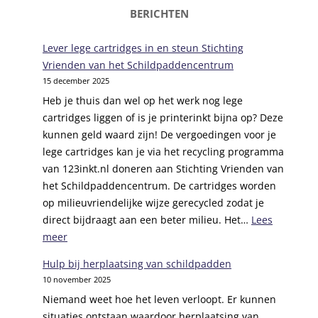
BERICHTEN
Lever lege cartridges in en steun Stichting
Vrienden van het Schildpaddencentrum
15 december 2025
Heb je thuis dan wel op het werk nog lege
cartridges liggen of is je printerinkt bijna op? Deze
kunnen geld waard zijn! De vergoedingen voor je
lege cartridges kan je via het recycling programma
van 123inkt.nl doneren aan Stichting Vrienden van
het Schildpaddencentrum. De cartridges worden
op milieuvriendelijke wijze gerecycled zodat je
direct bijdraagt aan een beter milieu. Het…
Lees
:
meer
L
Hulp bij herplaatsing van schildpadden
e
10 november 2025
v
Niemand weet hoe het leven verloopt. Er kunnen
e
situaties ontstaan waardoor herplaatsing van