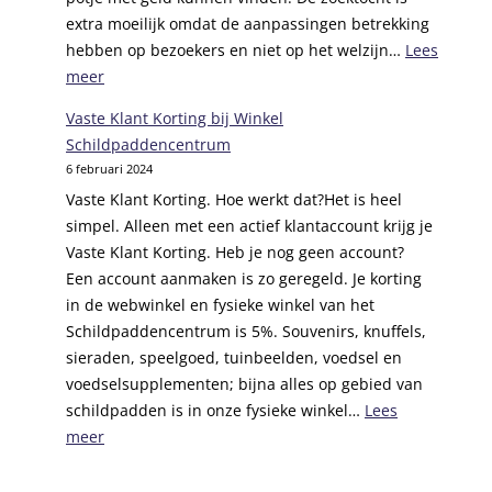
p
s
extra moeilijk omdat de aanpassingen betrekking
l
t
hebben op bezoekers en niet op het welzijn…
Lees
a
e
:
meer
a
u
S
t
Vaste Klant Korting bij Winkel
n
c
s
Schildpaddencentrum
S
h
i
6 februari 2024
t
i
n
i
Vaste Klant Korting. Hoe werkt dat?Het is heel
l
g
c
simpel. Alleen met een actief klantaccount krijg je
d
v
h
Vaste Klant Korting. Heb je nog geen account?
p
a
t
Een account aanmaken is zo geregeld. Je korting
a
n
i
in de webwinkel en fysieke winkel van het
d
s
n
Schildpaddencentrum is 5%. Souvenirs, knuffels,
d
c
g
sieraden, speelgoed, tuinbeelden, voedsel en
e
h
V
voedselsupplementen; bijna alles op gebied van
n
i
r
schildpadden is in onze fysieke winkel…
Lees
c
l
i
:
meer
e
d
e
V
n
p
n
a