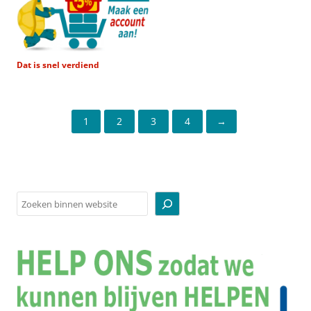
Dat is snel verdiend
1
2
3
4
→
Zoeken