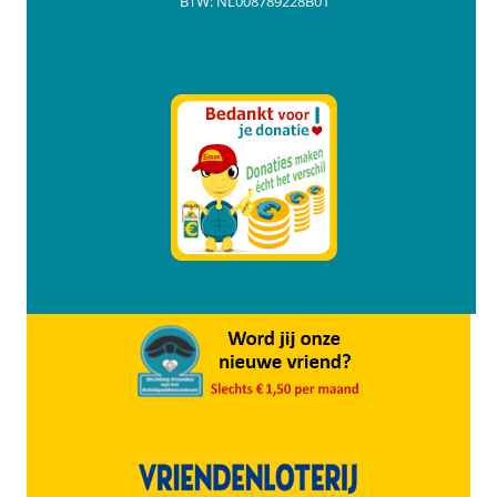
BTW: NL008789228B01