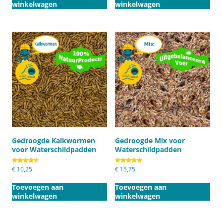
winkelwagen
winkelwagen
Gedroogde Kalkwormen
Gedroogde Mix voor
voor Waterschildpadden
Waterschildpadden
Gewaardeerd
€
10,25
Gewaardeerd
€
15,75
4.50
5.00
uit 5
uit 5
Toevoegen aan
Toevoegen aan
winkelwagen
winkelwagen