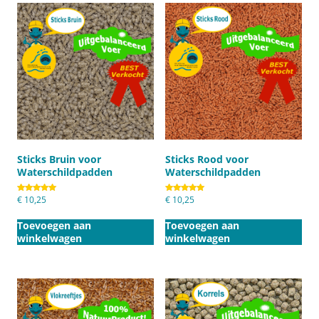
Sticks Bruin voor
Sticks Rood voor
Waterschildpadden
Waterschildpadden
Gewaardeerd
€
10,25
Gewaardeerd
€
10,25
5.00
5.00
uit 5
uit 5
Toevoegen aan
Toevoegen aan
winkelwagen
winkelwagen