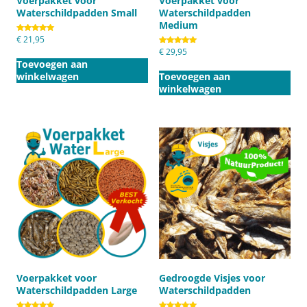
Voerpakket voor
Voerpakket voor
Waterschildpadden Small
Waterschildpadden
Medium
Gewaardeerd
€
21,95
5.00
Gewaardeerd
€
29,95
uit 5
5.00
Toevoegen aan
uit 5
winkelwagen
Toevoegen aan
winkelwagen
Voerpakket voor
Gedroogde Visjes voor
Waterschildpadden Large
Waterschildpadden