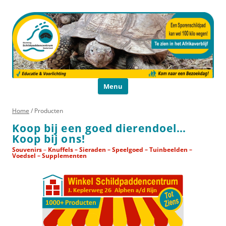
Schildpaddencentrum
Educatie en Voorlichting
Ga naar de inhoud
Menu
Home
/ Producten
Koop bij een goed dierendoel…
Koop bij ons!
Souvenirs
–
Knuffels – Sieraden – Speelgoed – Tuinbeelden –
Voedsel – Supplementen