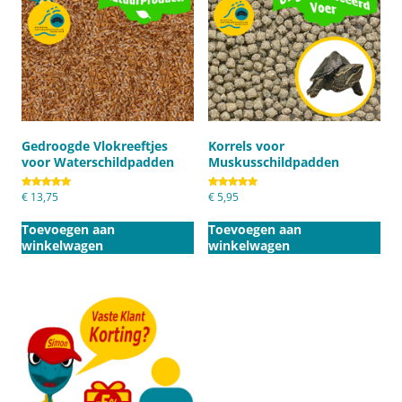
Gedroogde Vlokreeftjes
Korrels voor
voor Waterschildpadden
Muskusschildpadden
Gewaardeerd
€
13,75
Gewaardeerd
€
5,95
5.00
5.00
uit 5
uit 5
Toevoegen aan
Toevoegen aan
winkelwagen
winkelwagen