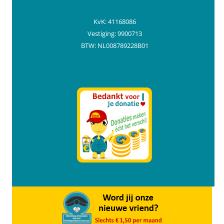
KvK: 41168086
Vestiging: 9900713
BTW: NL008789228B01