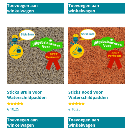
Toevoegen aan
Toevoegen aan
winkelwagen
winkelwagen
Sticks Bruin voor
Sticks Rood voor
Waterschildpadden
Waterschildpadden
Gewaardeerd
€
10,25
Gewaardeerd
€
10,25
5.00
5.00
uit 5
uit 5
Toevoegen aan
Toevoegen aan
winkelwagen
winkelwagen