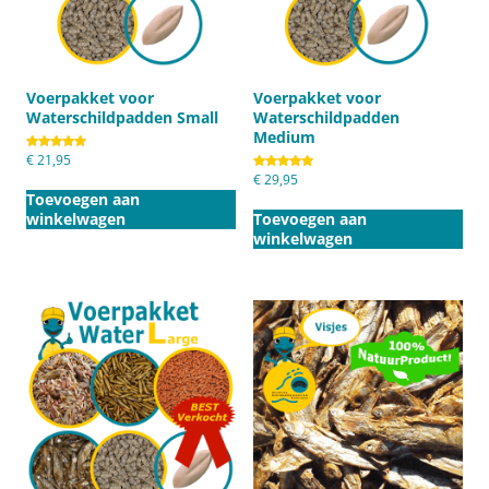
Voerpakket voor
Voerpakket voor
Waterschildpadden Small
Waterschildpadden
Medium
Gewaardeerd
€
21,95
5.00
Gewaardeerd
€
29,95
uit 5
5.00
Toevoegen aan
uit 5
winkelwagen
Toevoegen aan
winkelwagen