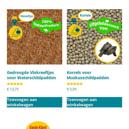
Gedroogde Vlokreeftjes
Korrels voor
voor Waterschildpadden
Muskusschildpadden
Gewaardeerd
€
13,75
Gewaardeerd
€
5,95
5.00
5.00
uit 5
uit 5
Toevoegen aan
Toevoegen aan
winkelwagen
winkelwagen