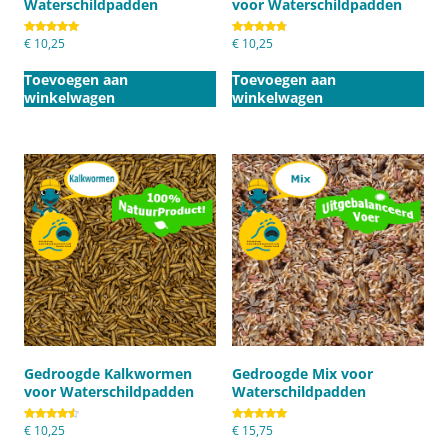
Waterschildpadden
voor Waterschildpadden
Gewaardeerd
€
10,25
Gewaardeerd
€
10,25
5.00
4.75
uit 5
uit 5
Toevoegen aan
Toevoegen aan
winkelwagen
winkelwagen
Gedroogde Kalkwormen
Gedroogde Mix voor
voor Waterschildpadden
Waterschildpadden
Gewaardeerd
€
10,25
Gewaardeerd
€
15,75
4.50
5.00
uit 5
uit 5