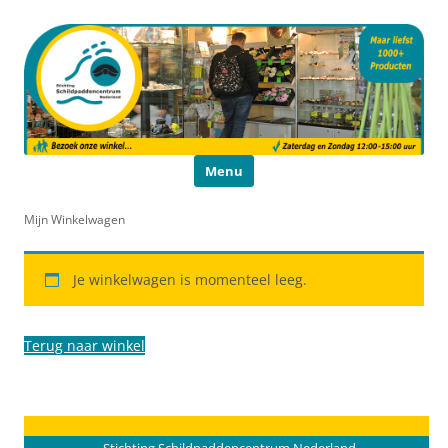
Schildpaddencentrum
Educatie en Voorlichting
Ga naar de inhoud
Menu
Mijn Winkelwagen
Je winkelwagen is momenteel leeg.
Terug naar winkel