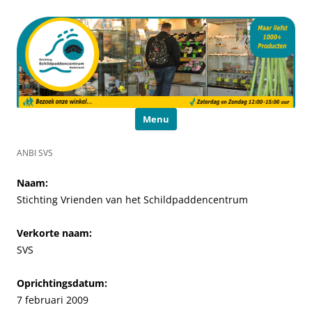
Schildpaddencentrum
Educatie en Voorlichting
Ga naar de inhoud
Menu
ANBI SVS
Naam:
Stichting Vrienden van het Schildpaddencentrum
Verkorte naam:
SVS
Oprichtingsdatum:
7 februari 2009