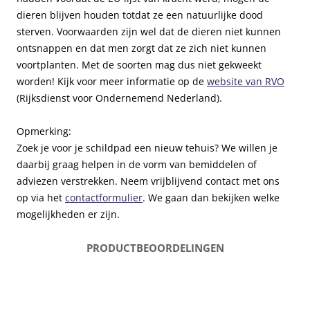
d
W
l
dieren blijven houden totdat ze een natuurlijke dood
e
i
o
sterven. Voorwaarden zijn wel dat de dieren niet kunnen
n
n
p
ontsnappen en dat men zorgt dat ze zich niet kunnen
c
k
i
voortplanten. Met de soorten mag dus niet gekweekt
e
e
g
worden! Kijk voor meer informatie op de
website van RVO
n
l
g
(Rijksdienst voor Ondernemend Nederland).
t
S
e
r
c
e
Opmerking:
u
h
n
Zoek je voor je schildpad een nieuw tehuis? We willen je
m
i
b
daarbij graag helpen in de vorm van bemiddelen of
l
e
adviezen verstrekken. Neem vrijblijvend contact met ons
d
z
op via het
contactformulier
. We gaan dan bekijken welke
p
o
mogelijkheden er zijn.
a
e
d
k
PRODUCT
BEOORDELINGEN
d
d
e
a
n
g
c
e