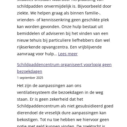
r
schildpadden onvermijdelijk is. Bijvoorbeeld door
l
ziekte. We helpen graag als binnen familie-,
e
vrienden- of kennissenkring geen geschikte plek
g
kan worden gevonden. Onze hulp bestaat uit
e
bemiddelen of adviseren bij het vinden van een
c
nieuw tehuis bij particuliere liefhebbers dan wel
a
rijkserkende opvangcentra. Een vrijblijvende
r
:
aanvraag voor hulp…
Lees meer
t
H
r
Schildpaddencentrum organiseert voorlopig geen
u
i
bezoekdagen
l
d
1 september 2025
p
g
Het zijn de aanpassingen aan ons
b
e
ventilatiesysteem die bezoekdagen in de weg
i
s
staan. Er is geen zekerheid dat het
j
i
Schildpaddencentrum als niet gesubsidieerd goed
h
n
dierendoel de vreselijk dure aanpassingen kan
e
e
bekostigen. Tot nu toe hebben we hiervoor geen
r
n
potje met geld kunnen vinden. De zoektocht is