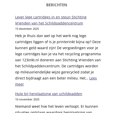
BERICHTEN
Lever lege cartridges in en steun Stichting
Vrienden van het Schildpaddencentrum
15 december 2025
Heb je thuis dan wel op het werk nog lege
cartridges liggen of is je printerinkt bijna op? Deze
kunnen geld waard zijn! De vergoedingen voor je
lege cartridges kan je via het recycling programma
van 123inkt.nl doneren aan Stichting Vrienden van
het Schildpaddencentrum. De cartridges worden
op milieuvriendelijke wijze gerecycled zodat je
direct bijdraagt aan een beter milieu. Het…
Lees
:
meer
L
Hulp bij herplaatsing van schildpadden
e
10 november 2025
v
Niemand weet hoe het leven verloopt. Er kunnen
e
situaties ontstaan waardoor herplaatsing van