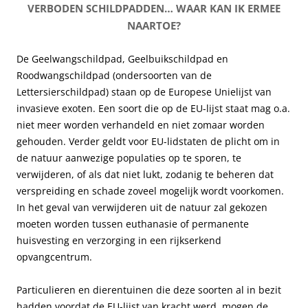
t
VERBODEN SCHILDPADDEN… WAAR KAN IK ERMEE
a
d
s
r
NAARTOE?
d
e
t
u
d
n
e
m
e
De Geelwangschildpad, Geelbuikschildpad en
v
K
o
n
Roodwangschildpad (ondersoorten van de
a
l
r
Lettersierschildpad) staan op de Europese Unielijst van
n
a
g
invasieve exoten. Een soort die op de EU-lijst staat mag o.a.
h
n
a
niet meer worden verhandeld en niet zomaar worden
e
t
n
gehouden. Verder geldt voor EU-lidstaten de plicht om in
t
K
i
de natuur aanwezige populaties op te sporen, te
S
o
s
verwijderen, of als dat niet lukt, zodanig te beheren dat
c
r
e
verspreiding en schade zoveel mogelijk wordt voorkomen.
h
t
e
In het geval van verwijderen uit de natuur zal gekozen
i
i
r
moeten worden tussen euthanasie of permanente
l
n
t
huisvesting en verzorging in een rijkserkend
d
g
v
opvangcentrum.
p
b
o
a
i
o
Particulieren en dierentuinen die deze soorten al in bezit
d
j
r
hadden voordat de EU-lijst van kracht werd, mogen de