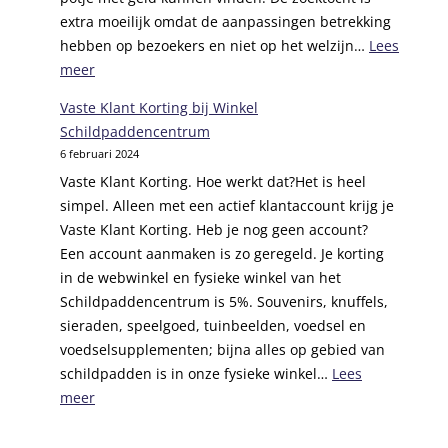
p
s
extra moeilijk omdat de aanpassingen betrekking
l
t
hebben op bezoekers en niet op het welzijn…
Lees
a
e
:
meer
a
u
S
t
Vaste Klant Korting bij Winkel
n
c
s
Schildpaddencentrum
S
h
i
6 februari 2024
t
i
n
i
Vaste Klant Korting. Hoe werkt dat?Het is heel
l
g
c
simpel. Alleen met een actief klantaccount krijg je
d
v
h
Vaste Klant Korting. Heb je nog geen account?
p
a
t
Een account aanmaken is zo geregeld. Je korting
a
n
i
in de webwinkel en fysieke winkel van het
d
s
n
Schildpaddencentrum is 5%. Souvenirs, knuffels,
d
c
g
sieraden, speelgoed, tuinbeelden, voedsel en
e
h
V
voedselsupplementen; bijna alles op gebied van
n
i
r
schildpadden is in onze fysieke winkel…
Lees
c
l
i
:
meer
e
d
e
V
n
p
n
a