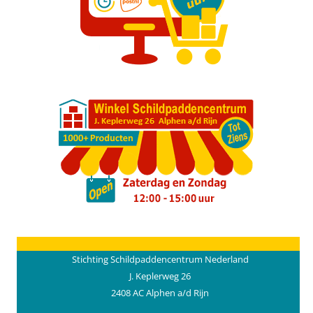
Stichting Schildpaddencentrum Nederland
J. Keplerweg 26
2408 AC Alphen a/d Rijn