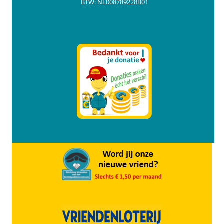
BTW: NL008789228B01