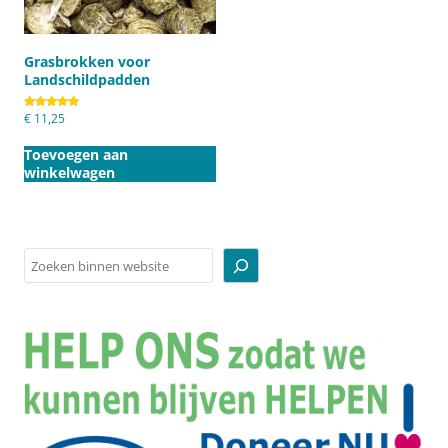
Grasbrokken voor
Landschildpadden
Gewaardeerd
€
11,25
5.00
uit 5
Toevoegen aan
winkelwagen
Zoeken