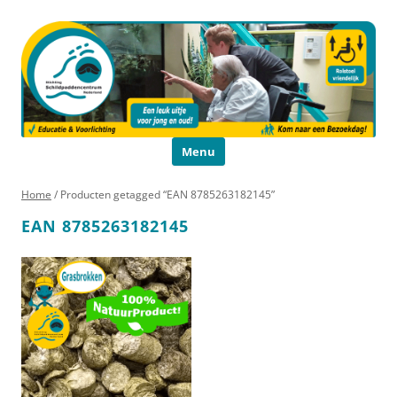
Schildpaddencentrum
Educatie en Voorlichting
Ga naar de inhoud
Menu
Home
/ Producten getagged “EAN 8785263182145”
EAN 8785263182145