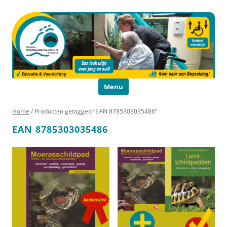
Schildpaddencentrum
Educatie en Voorlichting
Ga naar de inhoud
Menu
Home
/ Producten getagged “EAN 8785303035486”
EAN 8785303035486