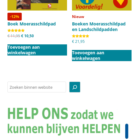
-12%
Nieuw
Boek Moerasschildpad
Boeken Moerasschildpad
en Landschildpadden
Oorspronkelijke
Huidige
Gewaardeerd
€
11,95
€
10,50
5.00
prijs
prijs
Gewaardeerd
€
21,95
uit 5
5.00
was:
is:
Toevoegen aan
uit 5
€ 11,95.
€ 10,50.
winkelwagen
Toevoegen aan
winkelwagen
Zoeken