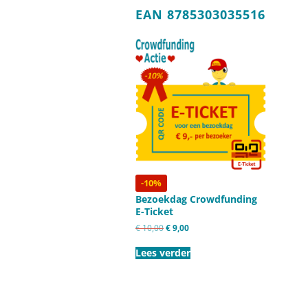
ANBI SSN
EAN 8785303035516
PRIVACYVERKLA
ALGEMENE VOO
-10%
Bezoekdag Crowdfunding
E-Ticket
Oorspronkelijke
Huidige
€
10,00
€
9,00
prijs
prijs
was:
is:
Lees verder
€ 10,00.
€ 9,00.