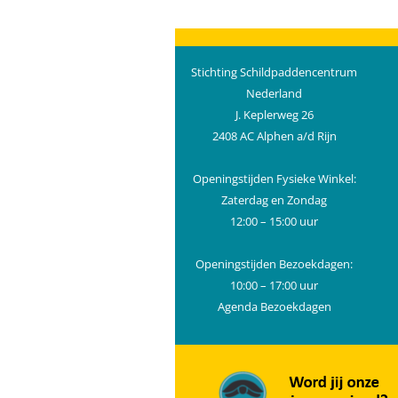
Stichting Schildpaddencentrum
Nederland
J. Keplerweg 26
2408 AC Alphen a/d Rijn
Openingstijden Fysieke Winkel:
Zaterdag en Zondag
12:00 – 15:00 uur
Openingstijden Bezoekdagen:
10:00 – 17:00 uur
Agenda Bezoekdagen