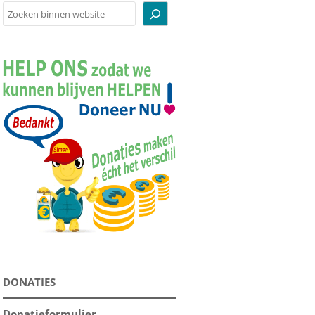
Zoeken
BODEMBEDEKKING
BOEKEN
CADEAUBONNEN
INFOPAKKETTEN
KNUFFELS
RUGZAKKEN
SERVIES
SOUVENIRS
SUPPLEMENTEN
TOEBEHOREN
DONATIES
TUINBEELDEN
VOEDSEL
Donatieformulier