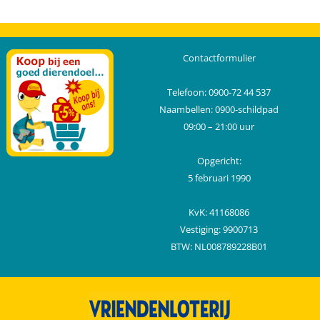
Contactformulier
Telefoon: 0900-72 44 537
Naambellen: 0900-schildpad
09:00 – 21:00 uur
Opgericht:
5 februari 1990
KvK: 41168086
Vestiging: 9900713
BTW: NL008789228B01