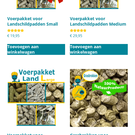
Voerpakket voor
Voerpakket voor
Landschildpadden Small
Landschildpadden Medium
Gewaardeerd
€
19,95
Gewaardeerd
€
29,95
5.00
4.80
uit 5
uit 5
Toevoegen aan
Toevoegen aan
winkelwagen
winkelwagen