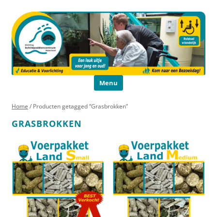
Schildpaddencentrum
Educatie en Voorlichting
Ga naar de inhoud
Menu
Home
/ Producten getagged “Grasbrokken”
GRASBROKKEN