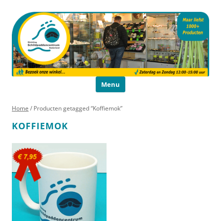
Schildpaddencentrum
Educatie en Voorlichting
Ga naar de inhoud
Menu
Home
/ Producten getagged “Koffiemok”
KOFFIEMOK