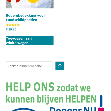
Bodembedekking voor
Landschildpadden
Gewaardeerd
€
29,95
5.00
uit 5
Toevoegen aan
winkelwagen
Zoeken