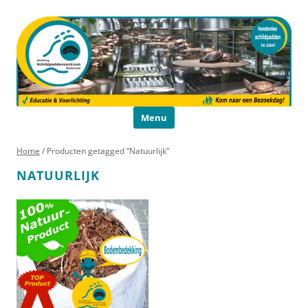
Schildpaddencentrum
Educatie en Voorlichting
Ga naar de inhoud
Menu
Home
/ Producten getagged “Natuurlijk”
NATUURLIJK