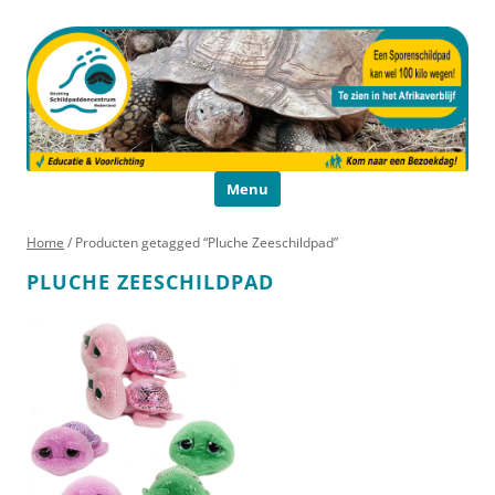
Schildpaddencentrum
Educatie en Voorlichting
Ga naar de inhoud
Menu
Home
/ Producten getagged “Pluche Zeeschildpad”
PLUCHE ZEESCHILDPAD