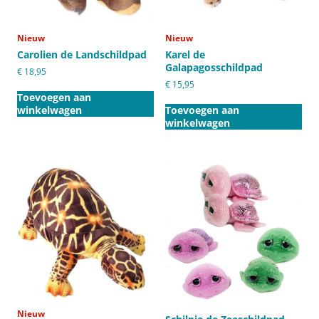
Nieuw
Nieuw
Carolien de Landschildpad
Karel de
Galapagosschildpad
€
18,95
€
15,95
Toevoegen aan
winkelwagen
Toevoegen aan
winkelwagen
Nieuw