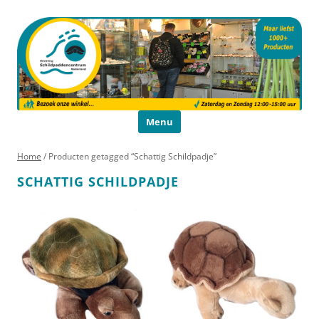
Schildpaddencentrum
Educatie en Voorlichting
Ga naar de inhoud
Menu
Home
/ Producten getagged “Schattig Schildpadje”
SCHATTIG SCHILDPADJE