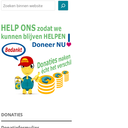
Zoeken
BODEMBEDEKKING
BOEKEN
CADEAUBONNEN
INFOPAKKETTEN
KNUFFELS
RUGZAKKEN
SERVIES
SOUVENIRS
SUPPLEMENTEN
TOEBEHOREN
DONATIES
TUINBEELDEN
VOEDSEL
Donatieformulier