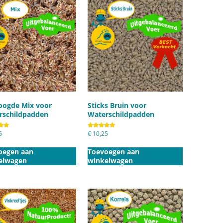
oogde Mix voor
Sticks Bruin voor
rschildpadden
Waterschildpadden
eerd
5
Gewaardeerd
€
10,25
5.00
uit 5
oegen aan
Toevoegen aan
elwagen
winkelwagen