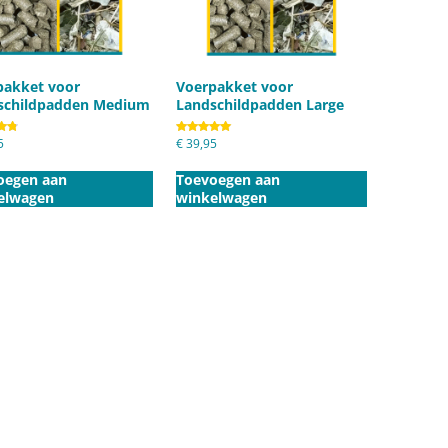
pakket voor
Voerpakket voor
schildpadden Medium
Landschildpadden Large
eerd
5
Gewaardeerd
€
39,95
5.00
uit 5
oegen aan
Toevoegen aan
elwagen
winkelwagen