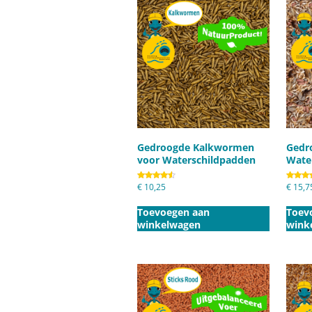
Gedroogde Kalkwormen
Gedr
voor Waterschildpadden
Wate
Gewaardeerd
€
10,25
Gewaard
€
15,7
4.50
5.00
uit 5
uit 5
Toevoegen aan
Toev
winkelwagen
wink