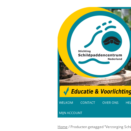
Educatie en Voorlichting
Schildpaddencent
WELKOM
CONTACT
OVER ONS
HE
NIEUWS
MIJN ACCOUNT
ANBI SVS
Home
/ Producten getagged “Verzorging Sch