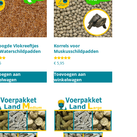
ogde Vlokreeftjes
Korrels voor
 Waterschildpadden
Muskusschildpadden
eerd
5
Gewaardeerd
€
5,95
5.00
uit 5
oegen aan
Toevoegen aan
elwagen
winkelwagen