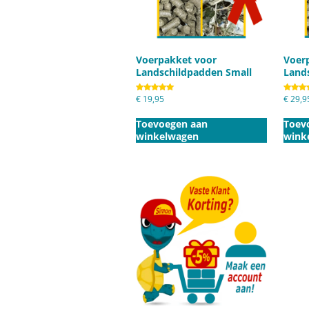
Voerpakket voor
Voer
Landschildpadden Small
Land
Gewaardeerd
€
19,95
Gewaard
€
29,9
5.00
4.80
uit 5
uit 5
Toevoegen aan
Toev
winkelwagen
wink