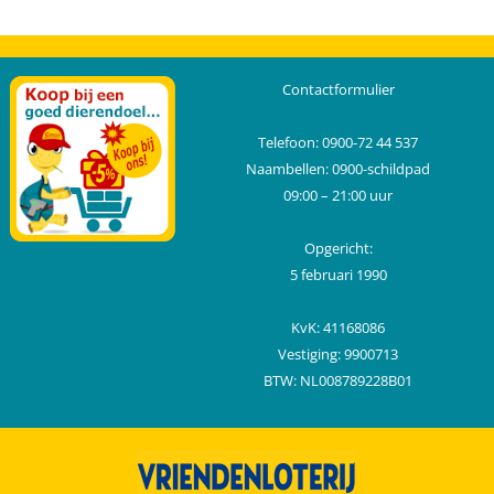
Contactformulier
Telefoon: 0900-72 44 537
Naambellen: 0900-schildpad
09:00 – 21:00 uur
Opgericht:
5 februari 1990
KvK: 41168086
Vestiging: 9900713
BTW: NL008789228B01