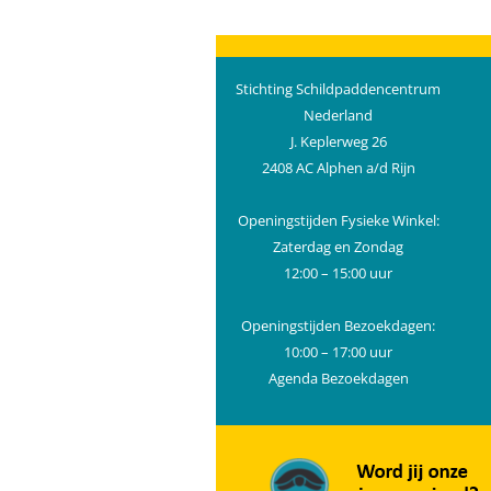
Stichting Schildpaddencentrum
Nederland
J. Keplerweg 26
2408 AC Alphen a/d Rijn
Openingstijden Fysieke Winkel:
Zaterdag en Zondag
12:00 – 15:00 uur
Openingstijden Bezoekdagen:
10:00 – 17:00 uur
Agenda Bezoekdagen