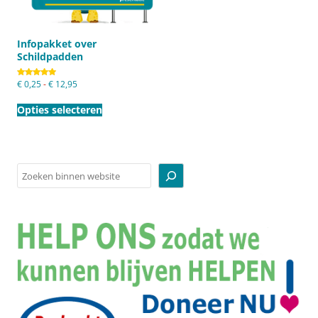
Infopakket over
Schildpadden
Prijsklasse:
Gewaardeerd
€
0,25
-
€
12,95
4.94
€ 0,25
Dit
uit 5
tot
product
Opties selecteren
€ 12,95
heeft
meerdere
variaties.
Deze
optie
kan
Zoeken
gekozen
worden
op
de
productpagina