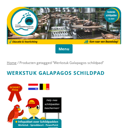
Schildpaddencentrum
Educatie en Voorlichting
Ga naar de inhoud
Menu
Home
/ Producten getagged “Werkstuk Galapagos schildpad”
WERKSTUK GALAPAGOS SCHILDPAD