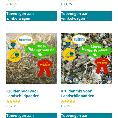
Gewaardeerd
€
39,95
Gewaardeerd
€
11,25
5.00
5.00
uit 5
uit 5
Toevoegen aan
Toevoegen aan
winkelwagen
winkelwagen
Kruidenhooi voor
Kruidenmix voor
Landschildpadden
Landschildpadden
Gewaardeerd
€
12,75
Gewaardeerd
€
7,25
4.67
5.00
uit 5
uit 5
Toevoegen aan
Toevoegen aan