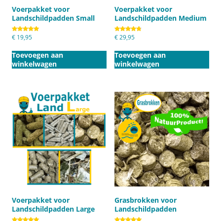
Voerpakket voor
Voerpakket voor
Landschildpadden Small
Landschildpadden Medium
Gewaardeerd
€
19,95
Gewaardeerd
€
29,95
5.00
4.80
uit 5
uit 5
Toevoegen aan
Toevoegen aan
winkelwagen
winkelwagen
Voerpakket voor
Grasbrokken voor
Landschildpadden Large
Landschildpadden