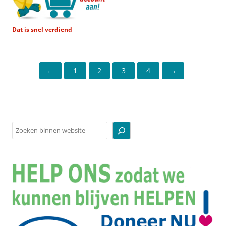
Dat is snel verdiend
←
1
2
3
4
→
Zoeken