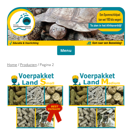
Schildpaddencentrum
Educatie en Voorlichting
Ga naar de inhoud
Menu
Home
/
Producten
/ Pagina 2