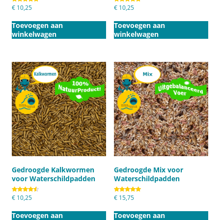
Gewaardeerd
€
10,25
Gewaardeerd
€
10,25
5.00
4.75
uit 5
uit 5
Toevoegen aan
Toevoegen aan
winkelwagen
winkelwagen
Gedroogde Kalkwormen
Gedroogde Mix voor
voor Waterschildpadden
Waterschildpadden
Gewaardeerd
€
10,25
Gewaardeerd
€
15,75
4.50
5.00
uit 5
uit 5
Toevoegen aan
Toevoegen aan