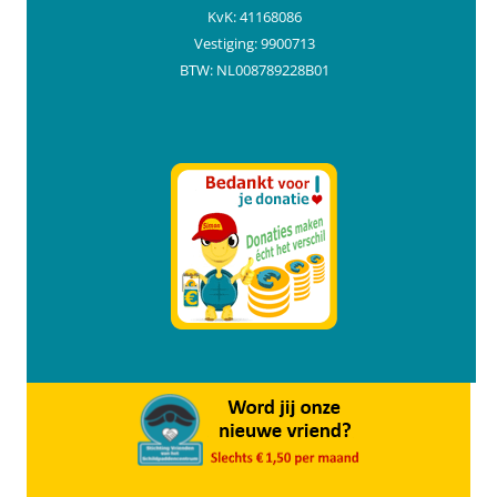
KvK: 41168086
Vestiging: 9900713
BTW: NL008789228B01