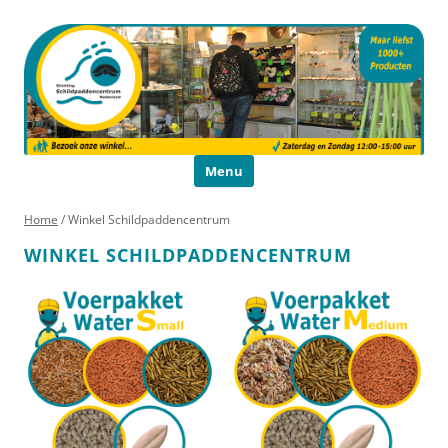
Schildpaddencentrum
Educatie en Voorlichting
Ga naar de inhoud
Menu
Home
/ Winkel Schildpaddencentrum
WINKEL SCHILDPADDENCENTRUM