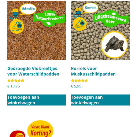
Gedroogde Vlokreeftjes
Korrels voor
voor Waterschildpadden
Muskusschildpadden
Gewaardeerd
€
13,75
Gewaardeerd
€
5,95
5.00
5.00
uit 5
uit 5
Toevoegen aan
Toevoegen aan
winkelwagen
winkelwagen