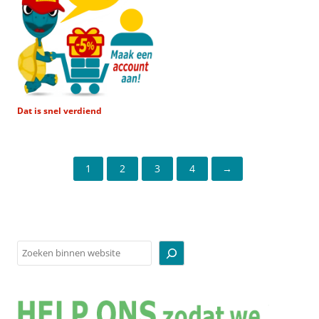
Dat is snel verdiend
1
2
3
4
→
Zoeken