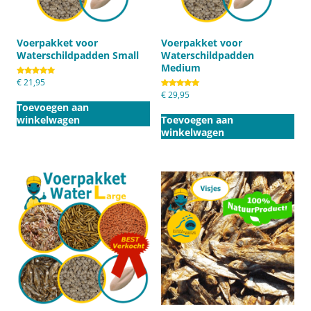
Voerpakket voor
Voerpakket voor
Waterschildpadden Small
Waterschildpadden
Medium
Gewaardeerd
€
21,95
5.00
Gewaardeerd
€
29,95
uit 5
5.00
Toevoegen aan
uit 5
winkelwagen
Toevoegen aan
winkelwagen