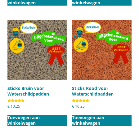
winkelwagen
winkelwagen
Sticks Bruin voor
Sticks Rood voor
Waterschildpadden
Waterschildpadden
Gewaardeerd
€
10,25
Gewaardeerd
€
10,25
5.00
5.00
uit 5
uit 5
Toevoegen aan
Toevoegen aan
winkelwagen
winkelwagen