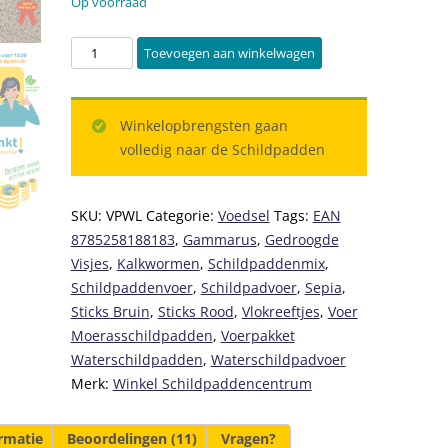
Op voorraad
Voerpakket
Toevoegen aan winkelwagen
voor
Waterschildpadden
Large
Winkelopbrengsten gaan
aantal
volledig naar de Schildpadden
SKU:
VPWL
Categorie:
Voedsel
Tags:
EAN
8785258188183
,
Gammarus
,
Gedroogde
Visjes
,
Kalkwormen
,
Schildpaddenmix
,
Schildpaddenvoer
,
Schildpadvoer
,
Sepia
,
Sticks Bruin
,
Sticks Rood
,
Vlokreeftjes
,
Voer
Moerasschildpadden
,
Voerpakket
Waterschildpadden
,
Waterschildpadvoer
Merk:
Winkel Schildpaddencentrum
rmatie
Beoordelingen (11)
Vragen?