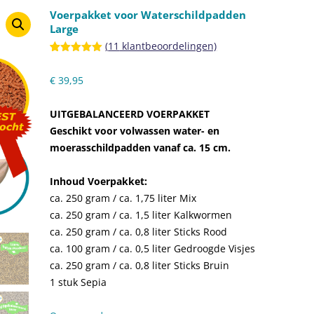
AANMELDEN WACHTLIJST
Voerpakket voor Waterschildpadden
Large
RING
(
11
klantbeoordelingen)
Gewaardeerd
11
RWAARDEN
5.00
op 5
€
39,95
gebaseerd
op
klant
waarderingen
UITGEBALANCEERD VOERPAKKET
Geschikt voor volwassen water- en
moerasschildpadden vanaf ca. 15 cm.
Inhoud Voerpakket:
ca. 250 gram / ca. 1,75 liter Mix
ca. 250 gram / ca. 1,5 liter Kalkwormen
ca. 250 gram / ca. 0,8 liter Sticks Rood
ca. 100 gram / ca. 0,5 liter Gedroogde Visjes
ca. 250 gram / ca. 0,8 liter Sticks Bruin
1 stuk Sepia