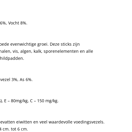
,6%, Vocht 8%.
goede evenwichtige groei. Deze sticks zijn
alen, vis, algen, kalk, sporenelementen en alle
childpadden.
vezel 3%, As 6%.
KG), E – 80mg/kg, C – 150 mg/kg.
vatten eiwitten en veel waardevolle voedingsvezels.
4 cm. tot 6 cm.