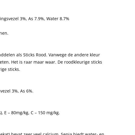
ingsvezel 3%, As 7.9%, Water 8.7%
nen.
nddelen als Sticks Rood. Vanwege de andere kleur
 eten. Het is raar maar waar. De roodkleurige sticks
ge sticks.
vezel 3%, As 6%.
KG), E – 80mg/kg, C – 150 mg/kg.
ekat) bevat zeer veel calcium. Sepia biedt water- en