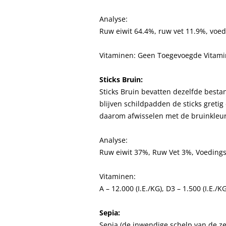
Analyse:
Ruw eiwit 64.4%, ruw vet 11.9%, voed
Vitaminen: Geen Toegevoegde Vitami
Sticks Bruin:
Sticks Bruin bevatten dezelfde besta
blijven schildpadden de sticks gretig
daarom afwisselen met de bruinkleuri
Analyse:
Ruw eiwit 37%, Ruw Vet 3%, Voedings
Vitaminen:
A – 12.000 (I.E./KG), D3 – 1.500 (I.E./
Sepia:
Sepia (de inwendige schelp van de ze