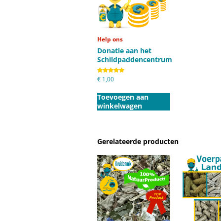
Help ons
Donatie aan het
Schildpaddencentrum
Gewaardeerd
€
1,00
5.00
uit 5
Toevoegen aan
winkelwagen
Gerelateerde producten