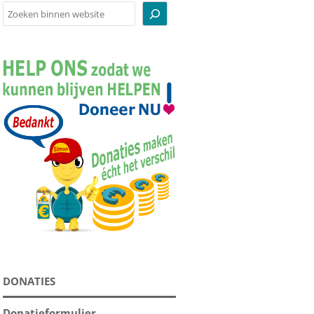
Zoeken
BODEMBEDEKKING
BOEKEN
CADEAUBONNEN
INFOPAKKETTEN
KNUFFELS
RUGZAKKEN
SERVIES
SOUVENIRS
SUPPLEMENTEN
TOEBEHOREN
DONATIES
TUINBEELDEN
VOEDSEL
Donatieformulier