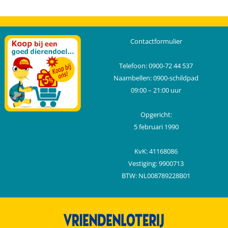
Contactformulier
Telefoon: 0900-72 44 537
Naambellen: 0900-schildpad
09:00 – 21:00 uur
Opgericht:
5 februari 1990
KvK: 41168086
Vestiging: 9900713
BTW: NL008789228B01