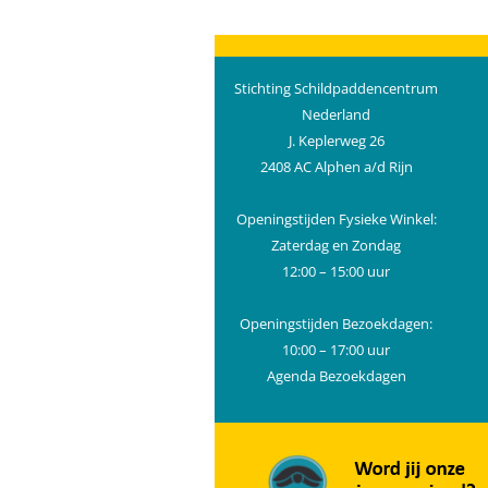
Stichting Schildpaddencentrum
Nederland
J. Keplerweg 26
2408 AC Alphen a/d Rijn
Openingstijden Fysieke Winkel:
Zaterdag en Zondag
12:00 – 15:00 uur
Openingstijden Bezoekdagen:
10:00 – 17:00 uur
Agenda Bezoekdagen