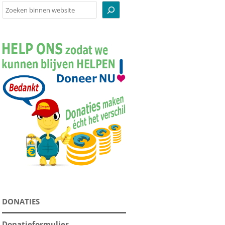
Zoeken
BODEMBEDEKKING
BOEKEN
CADEAUBONNEN
INFOPAKKETTEN
KNUFFELS
RUGZAKKEN
SERVIES
SOUVENIRS
SUPPLEMENTEN
TOEBEHOREN
DONATIES
TUINBEELDEN
VOEDSEL
Donatieformulier