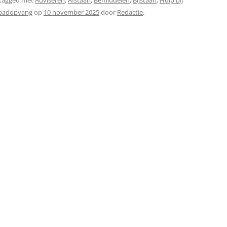
tagged met
Adviseren
,
Afstaan
,
Bemiddelen
,
Bijstaan
,
Hulp bij
dpadopvang
op
10 november 2025
door
Redactie
.