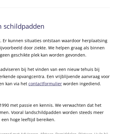
AANMELDEN WACHTLIJST
RING
an schildpadden
RWAARDEN
. Er kunnen situaties ontstaan waardoor herplaatsing
Bijvoorbeeld door ziekte. We helpen graag als binnen
g geen geschikte plek kan worden gevonden.
adviseren bij het vinden van een nieuw tehuis bij
kserkende opvangcentra. Een vrijblijvende aanvraag voor
en kan via het
contactformulier
worden ingediend.
1990 met passie en kennis. We verwachten dat het
nemen. Vooral landschildpadden worden steeds meer
een hoge leeftijd bereiken.