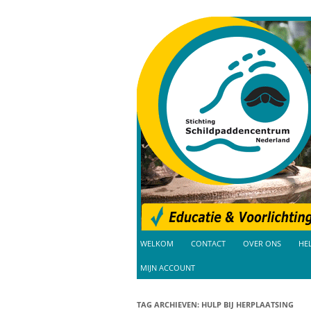
Educatie en Voorlichting
Schildpaddencent
WELKOM
CONTACT
OVER ONS
HE
NIEUWS
MIJN ACCOUNT
ANBI SVS
TAG ARCHIEVEN:
HULP BIJ HERPLAATSING