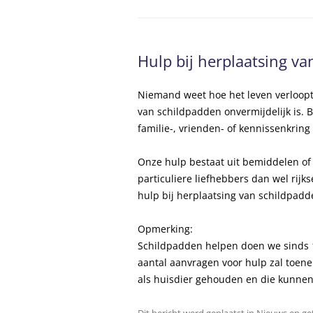
ANBI SSN
PRIVACYVERKLA
Hulp bij herplaatsing v
ALGEMENE VOO
Niemand weet hoe het leven verloopt
van schildpadden onvermijdelijk is. 
familie-, vrienden- of kennissenkrin
Onze hulp bestaat uit bemiddelen of 
particuliere liefhebbers dan wel rij
hulp bij herplaatsing van schildpadd
Opmerking:
Schildpadden helpen doen we sinds 
aantal aanvragen voor hulp zal toe
als huisdier gehouden en die kunnen 