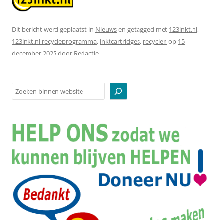
Dit bericht werd geplaatst in
Nieuws
en getagged met
123inkt.nl
,
123inkt.nl recycleprogramma
,
inktcartridges
,
recyclen
op
15
december 2025
door
Redactie
.
Zoeken