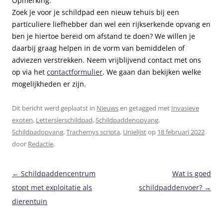
Opmerking:
Zoek je voor je schildpad een nieuw tehuis bij een
particuliere liefhebber dan wel een rijkserkende opvang en
ben je hiertoe bereid om afstand te doen? We willen je
daarbij graag helpen in de vorm van bemiddelen of
adviezen verstrekken. Neem vrijblijvend contact met ons
op via het
contactformulier
. We gaan dan bekijken welke
mogelijkheden er zijn.
Dit bericht werd geplaatst in
Nieuws
en getagged met
Invasieve
exoten
,
Lettersierschildpad
,
Schildpaddenopvang
,
Schildpadopvang
,
Trachemys scripta
,
Unielijst
op
18 februari 2022
door
Redactie
.
Berichtnavigatie
←
Schildpaddencentrum
Wat is goed
stopt met exploitatie als
schildpaddenvoer?
→
dierentuin