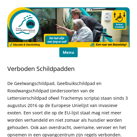
Schildpaddencentrum
Educatie en Voorlichting
Ga naar de inhoud
Menu
Verboden Schildpadden
De Geelwangschildpad, Geelbuikschildpad en
Roodwangschildpad (ondersoorten van de
Lettersierschildpad ofwel Trachemys scripta) staan sinds 3
augustus 2016 op de Europese Unielijst van invasieve
exoten. Een soort die op de EU-lijst staat mag niet meer
worden verhandeld en niet zomaar als huisdier worden
gehouden. Ook aan overdracht, overname, vervoer en het
opnemen in een opvangcentrum zijn regels verbonden.